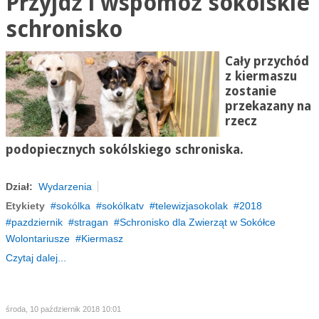
Przyjdź i wspomóż sokólskie
schronisko
Cały przychód
z kiermaszu
zostanie
przekazany na
rzecz
podopiecznych sokólskiego schroniska.
Dział:
Wydarzenia
Etykiety
sokólka
sokólkatv
telewizjasokolak
2018
pazdziernik
stragan
Schronisko dla Zwierząt w Sokółce
Wolontariusze
Kiermasz
Czytaj dalej...
środa, 10 październik 2018 10:01