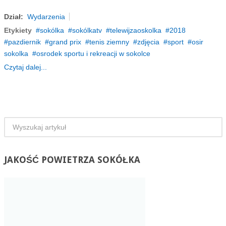
Dział:
Wydarzenia
Etykiety
sokólka
sokólkatv
telewijzaoskolka
2018
pazdiernik
grand prix
tenis ziemny
zdjęcia
sport
osir
sokolka
osrodek sportu i rekreacji w sokolce
Czytaj dalej...
JAKOŚĆ
POWIETRZA SOKÓŁKA