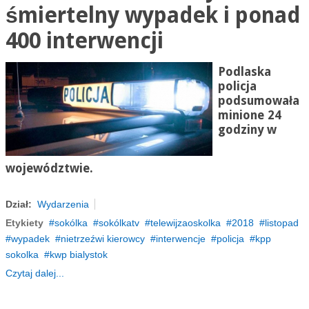
śmiertelny wypadek i ponad
400 interwencji
Podlaska
policja
podsumowała
minione 24
godziny w
województwie.
Dział:
Wydarzenia
Etykiety
sokólka
sokólkatv
telewijzaoskolka
2018
listopad
wypadek
nietrzeźwi kierowcy
interwencje
policja
kpp
sokolka
kwp bialystok
Czytaj dalej...