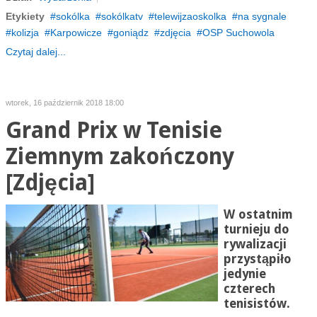
Etykiety
sokólka
sokólkatv
telewijzaoskolka
na sygnale
kolizja
Karpowicze
goniądz
zdjęcia
OSP Suchowola
Czytaj dalej...
wtorek, 16 październik 2018 18:00
Grand Prix w Tenisie
Ziemnym zakończony
[Zdjęcia]
W ostatnim
turnieju do
rywalizacji
przystąpiło
jedynie
czterech
tenisistów.