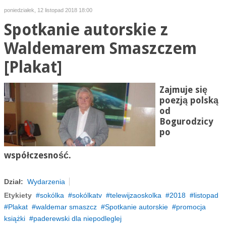
poniedziałek, 12 listopad 2018 18:00
Spotkanie autorskie z
Waldemarem Smaszczem
[Plakat]
Zajmuje się
poezją polską
od
Bogurodzicy
po
współczesność.
Dział:
Wydarzenia
Etykiety
sokólka
sokólkatv
telewijzaoskolka
2018
listopad
Plakat
waldemar smaszcz
Spotkanie autorskie
promocja
książki
paderewski dla niepodleglej